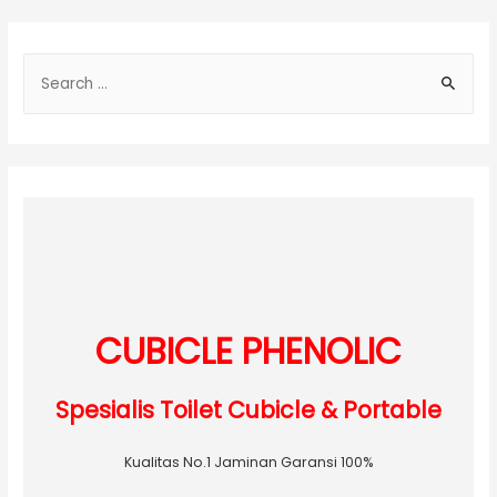
navigation
S
e
a
r
c
h
f
o
r
:
CUBICLE PHENOLIC
Spesialis Toilet Cubicle & Portable
Kualitas No.1 Jaminan Garansi 100%