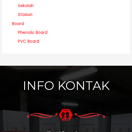
Sekolah
Stasiun
Board
Phenolic Board
PVC Board
INFO KONTAK