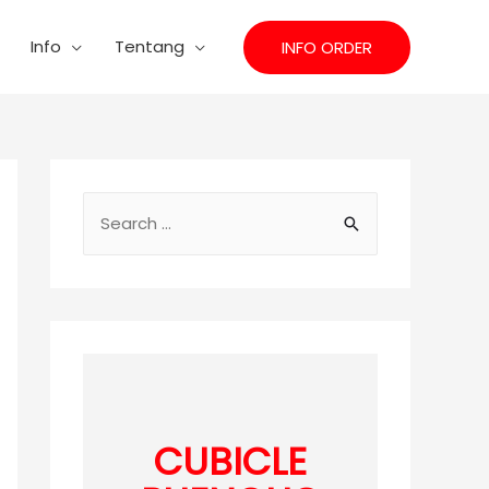
Info
Tentang
INFO ORDER
S
e
a
r
c
h
f
o
CUBICLE
r