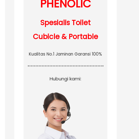
PHENOLIC
:
Spesialis Toilet
Cubicle & Portable
Kualitas No.1 Jaminan Garansi 100%
Hubungi kami: