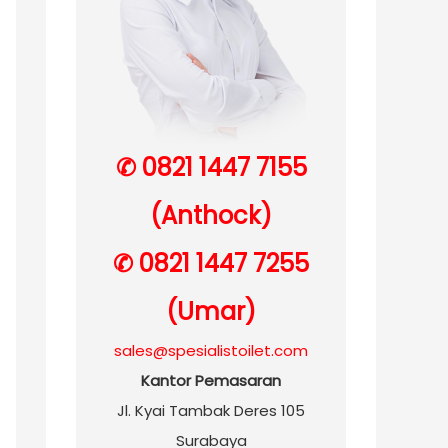
✆ 0821 1447 7155
(Anthock)
✆ 0821 1447 7255
(Umar)
sales@spesialistoilet.com
Kantor Pemasaran
Jl. Kyai Tambak Deres 105
Surabaya