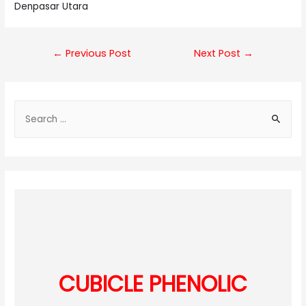
Denpasar Utara
Post
←
Previous Post
Next Post
→
navigation
S
e
a
r
c
h
f
o
r
:
CUBICLE PHENOLIC