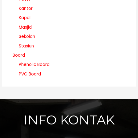
Kantor
Kapal
Masjid
Sekolah
Stasiun
Board
Phenolic Board
PVC Board
INFO KONTAK