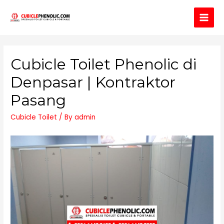
Main
Men
Cubicle Toilet Phenolic di
Denpasar | Kontraktor
Pasang
Cubicle Toilet
/ By
admin