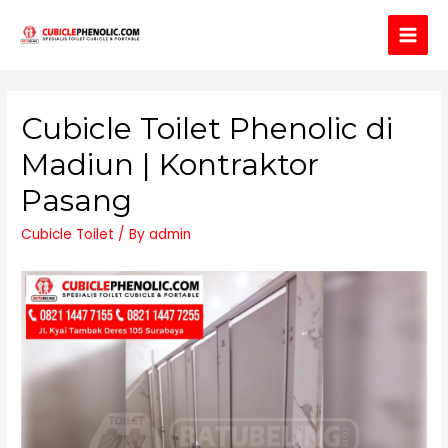
Main
Men
Cubicle Toilet Phenolic di
Madiun | Kontraktor
Pasang
Cubicle Toilet
/ By
admin