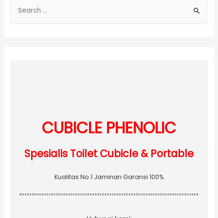
S
e
a
r
c
h
f
o
r
:
CUBICLE PHENOLIC
Spesialis Toilet Cubicle & Portable
Kualitas No.1 Jaminan Garansi 100%