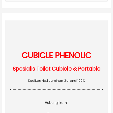
a
r
c
h
f
o
r
:
CUBICLE PHENOLIC
Spesialis Toilet Cubicle & Portable
Kualitas No.1 Jaminan Garansi 100%
Hubungi kami: