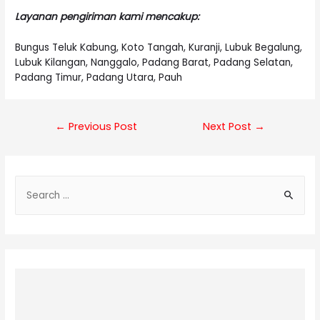
Layanan pengiriman kami mencakup:
Bungus Teluk Kabung, Koto Tangah, Kuranji, Lubuk Begalung,
Lubuk Kilangan, Nanggalo, Padang Barat, Padang Selatan,
Padang Timur, Padang Utara, Pauh
Post
←
Previous Post
Next Post
→
navigation
S
e
a
r
c
h
f
o