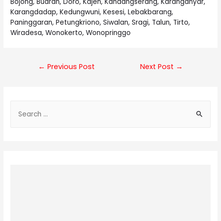
Bojong, Buaran, Doro, Kajen, Kandangserang, Karanganyar,
Karangdadap, Kedungwuni, Kesesi, Lebakbarang,
Paninggaran, Petungkriono, Siwalan, Sragi, Talun, Tirto,
Wiradesa, Wonokerto, Wonopringgo
Post
←
Previous Post
Next Post
→
navigation
S
e
a
r
c
h
f
o
r