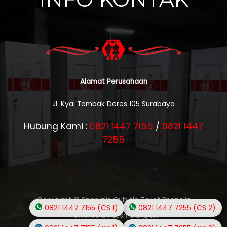
Alamat Perusahaan
Jl. Kyai Tambak Deres 105 Surabaya
Hubung Kami :
0821 1447 7155
/
0821 1447
7255
Copyright © Spesialis Cubicle Toilet Phenolic
0821 1447 7155 (CS 1)
0821 1447 7255 (CS 2)
Powered by Lusmo Digital