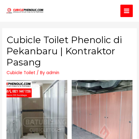
Main
Men
Cubicle Toilet Phenolic di
Pekanbaru | Kontraktor
Pasang
Cubicle Toilet
/ By
admin