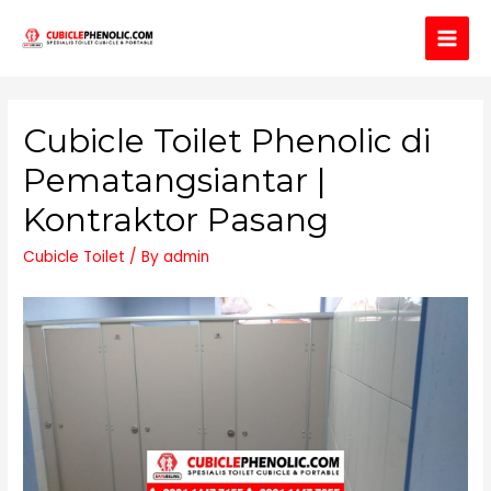
Main
Men
Cubicle Toilet Phenolic di
Pematangsiantar |
Kontraktor Pasang
Cubicle Toilet
/ By
admin