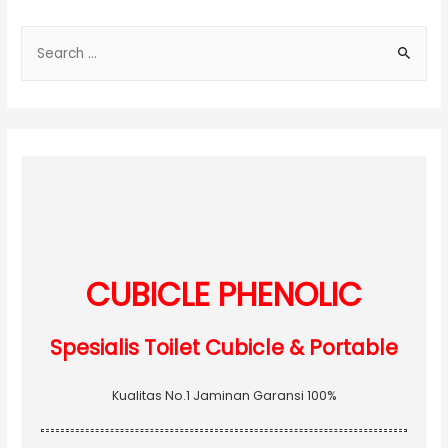
S
e
a
r
c
h
f
o
r
:
CUBICLE PHENOLIC
Spesialis Toilet Cubicle & Portable
Kualitas No.1 Jaminan Garansi 100%