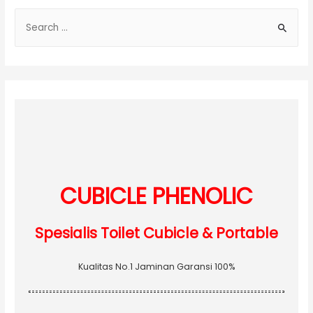
S
e
a
r
c
h
f
o
r
:
CUBICLE PHENOLIC
Spesialis Toilet Cubicle & Portable
Kualitas No.1 Jaminan Garansi 100%