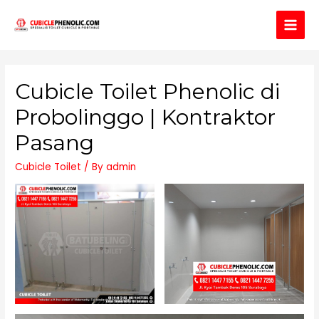
Main
Men
Cubicle Toilet Phenolic di
Probolinggo | Kontraktor
Pasang
Cubicle Toilet
/ By
admin