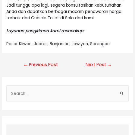
Jadi tunggu apa lagi, segera konsultasikan kebutuhahan
Anda dan dapatkan berbagai macam penawaran harga
terbaik dari Cubicle Toilet di Solo dari kami.
Layanan pengiriman kami mencakup:
Pasar Kliwon, Jebres, Banjarsari, Lawiyan, Serengan
Post
←
Previous Post
Next Post
→
navigation
S
e
a
r
c
h