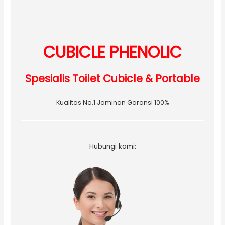
f
o
r
:
CUBICLE PHENOLIC
Spesialis Toilet Cubicle & Portable
Kualitas No.1 Jaminan Garansi 100%
Hubungi kami: