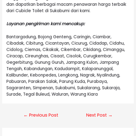
dan dapatkan berbagai macam penawaran harga terbaik
dari Cubicle Toilet di Sukabumi dari kami.
Layanan pengiriman kami mencakup:
Bantargadung, Bojong Genteng, Caringin, Ciambar,
Cibadak, Cibitung, Cicantayan, Cicurug, Cidadap, Cidahu,
Cidolog, Ciemas, Cikakak, Cikembar, Cikidang, Cimanggu,
Ciracap, Cireunghas, Cisaat, Cisolok, Curugkembar,
Gegerbitung, Gunung Guruh, Jampang Kulon, Jampang
Tengah, Kabandungan, Kadudampit, Kalapanunggal,
Kalibunder, Kebonpedes, Lengkong, Nagrak, Nyalindung,
Pabuaran, Parakan Salak, Parung Kuda, Purabaya,
Sagaranten, Simpenan, Sukabumi, Sukalarang, Sukaraja,
Surade, Tegal Buleud, Waluran, Warung Kiara
Post
←
Previous Post
Next Post
→
navigation