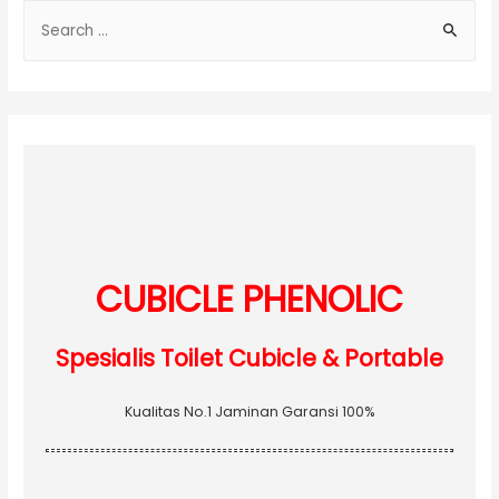
S
e
a
r
c
h
f
o
r
:
CUBICLE PHENOLIC
Spesialis Toilet Cubicle & Portable
Kualitas No.1 Jaminan Garansi 100%