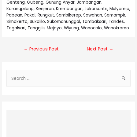
Genteng, Gubeng, Gunung Anyar, Jambangan,
Karangpilang, Kenjeran, Krembangan, Lakarsantri, Mulyorejo,
Pabean, Pakal, Rungkut, Sambikerep, Sawahan, Semampir,
Simokerto, Sukolilo, Sukomanunggal, Tambaksari, Tandes,
Tegalsari, Tenggilis Mejoyo, Wiyung, Wonocolo, Wonokromo
Post
←
Previous Post
Next Post
→
navigation
S
e
a
r
c
h
f
o