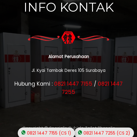
INFO KONTAK
Alamat Perusahaan
Jl. Kyai Tambak Deres 105 Surabaya
Hubung Kami :
0821 1447 7155
/
0821 1447
7255
Copyright © Spesialis Cubicle Toilet Phenolic
0821 1447 7155 (CS 1)
0821 1447 7255 (CS 2)