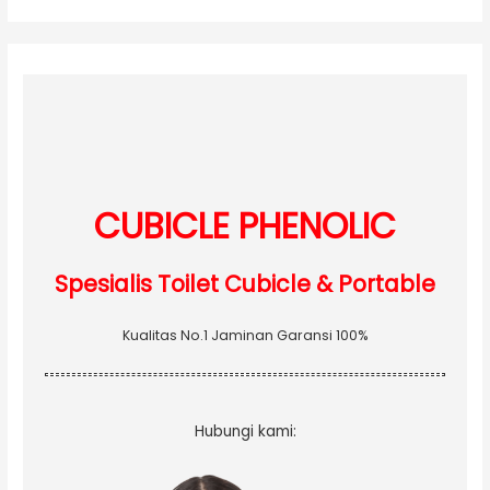
a
r
c
h
f
o
r
:
CUBICLE PHENOLIC
Spesialis Toilet Cubicle & Portable
Kualitas No.1 Jaminan Garansi 100%
Hubungi kami: