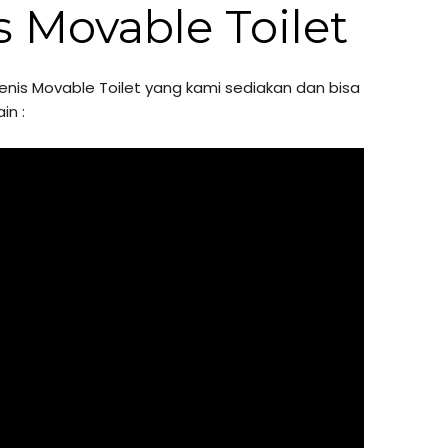
 Movable Toilet
enis Movable Toilet yang kami sediakan dan bisa
in :