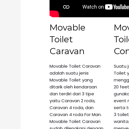
Movable
Mo
Toilet
Toi
Caravan
Con
Movable Toilet Caravan
Suatu 
adalah suatu jenis
Toilet
y
Movable
Toilet
yang
mengg
ditarik oleh kendaraan
20 fee
dan terdiri dari 3 tipe
gunaka
yaitu Caravan 2 roda,
event 
Caravan 4 roda, dan
serta t
Caravan 4 roda For Man.
3 toil
Movable Toilet Caravan
wanita
sudah dilengkapi dengan
menye