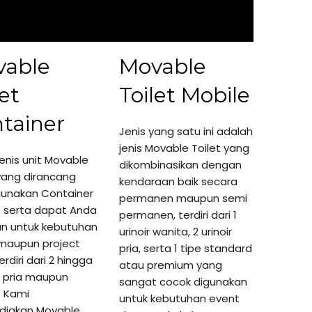
vable
Movable
let
Toilet Mobile
tainer
Jenis yang satu ini adalah
jenis Movable Toilet yang
jenis
unit Movable
dikombinasikan dengan
ang dirancang
kendaraan baik secara
unakan Container
permanen maupun semi
t serta dapat Anda
permanen, terdiri dari 1
n untuk kebutuhan
urinoir wanita, 2 urinoir
maupun project
pria, serta 1 tipe standard
erdiri dari 2 hingga
atau premium yang
et pria maupun
sangat cocok digunakan
. Kami
untuk kebutuhan event
diakan Movable