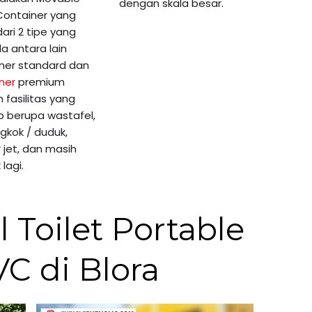
dengan skala besar.
 Container yang
 dari 2 tipe yang
a antara lain
ner standard dan
ner
premium
 fasilitas yang
p berupa wastafel,
gkok / duduk,
 jet, dan masih
lagi.
l Toilet Portable
C di Blora