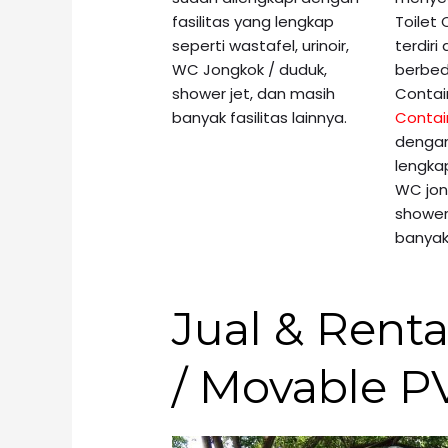
fasilitas yang lengkap
Toilet
seperti wastafel, urinoir,
terdiri
WC Jongkok / duduk,
berbed
shower jet, dan masih
Contai
banyak fasilitas lainnya.
Contai
dengan
lengka
WC jon
shower
banyak 
Jual & Renta
/ Movable PV