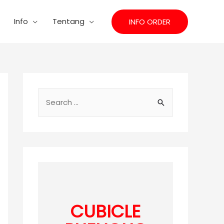
Info
Tentang
INFO ORDER
S
e
a
r
c
h
f
o
CUBICLE
r