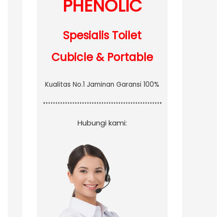
PHENOLIC
:
Spesialis Toilet
Cubicle & Portable
Kualitas No.1 Jaminan Garansi 100%
Hubungi kami: