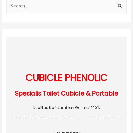
S
e
a
r
c
h
f
o
r
:
CUBICLE PHENOLIC
Spesialis Toilet Cubicle & Portable
Kualitas No.1 Jaminan Garansi 100%