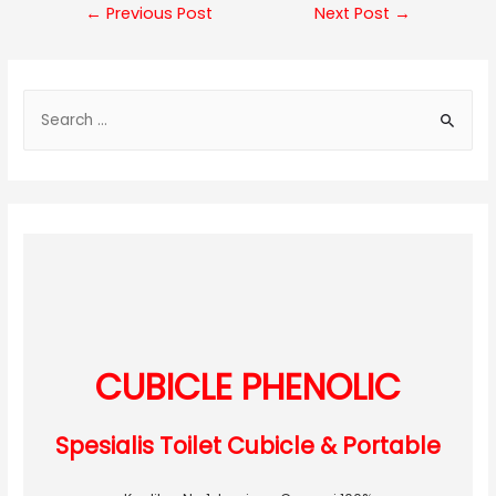
Post
←
Previous Post
Next Post
→
navigation
S
e
a
r
c
h
f
o
r
:
CUBICLE PHENOLIC
Spesialis Toilet Cubicle & Portable