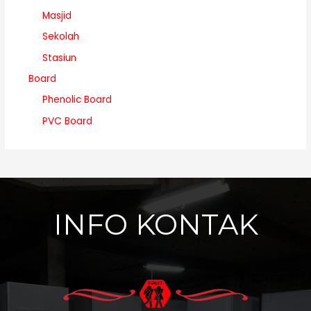
Masjid
Sekolah
Stasiun
Board
Phenolic Board
PVC Board
INFO KONTAK