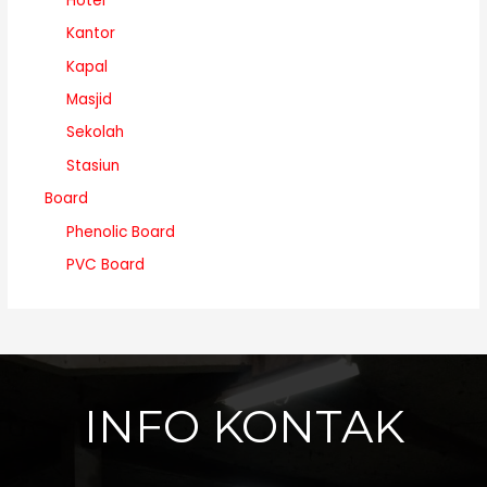
Hotel
Kantor
Kapal
Masjid
Sekolah
Stasiun
Board
Phenolic Board
PVC Board
INFO KONTAK