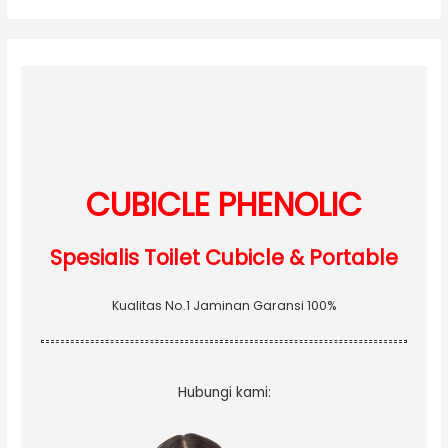
a
r
c
h
f
o
r
:
CUBICLE PHENOLIC
Spesialis Toilet Cubicle & Portable
Kualitas No.1 Jaminan Garansi 100%
Hubungi kami: