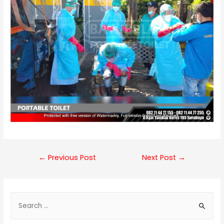
Post
←
Previous Post
Next Post
→
navigation
S
e