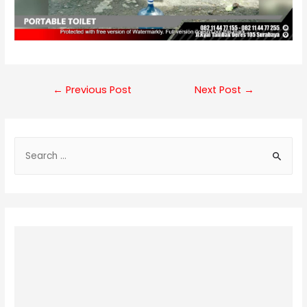
Post
←
Previous Post
Next Post
→
navigation
S
e
a
r
c
h
f
o
r