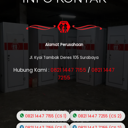
Alamat Perusahaan
Jl. Kyai Tambak Deres 105 Surabaya
Hubung Kami :
0821 1447 7155
/
0821 1447
7255
Copyright © Spesialis Cubicle Toilet Phenolic
0821 1447 7155 (CS 1)
0821 1447 7255 (CS 2)
Powered by Lusmo Digital
0821 1447 7155 (CS 1)
0821 1447 7255 (CS 2)