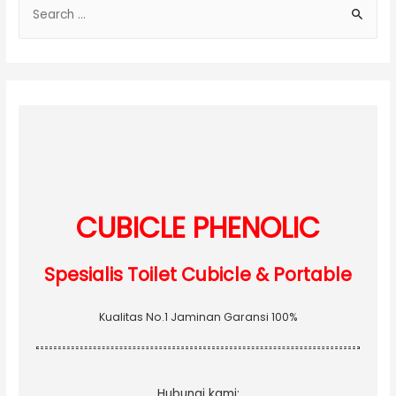
S
e
a
r
c
h
f
o
r
:
CUBICLE PHENOLIC
Spesialis Toilet Cubicle & Portable
Kualitas No.1 Jaminan Garansi 100%
Hubungi kami: