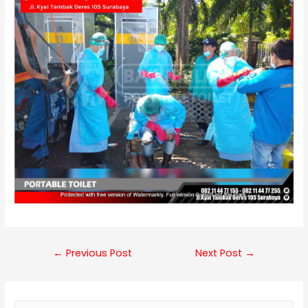
Post
←
Previous Post
Next Post
→
navigation