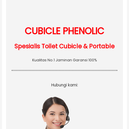
f
o
r
:
CUBICLE PHENOLIC
Spesialis Toilet Cubicle & Portable
Kualitas No.1 Jaminan Garansi 100%
Hubungi kami: