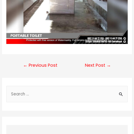
Post
←
Previous Post
Next Post
→
navigation
S
e
a
r
c
h