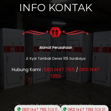
INFO KONTAK
Alamat Perusahaan
Jl. Kyai Tambak Deres 105 Surabaya
Hubung Kami :
0821 1447 7155
/
0821 1447
7255
Copyright © Spesialis Cubicle Toilet Phenolic
0821 1447 7155 (CS 1)
0821 1447 7255 (CS 2)