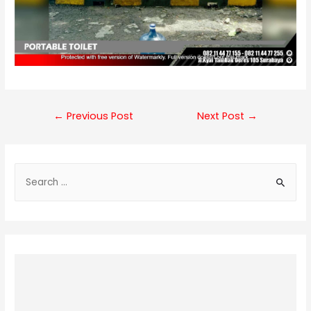
Post
←
Previous Post
Next Post
→
navigation
S
e
a
r
c
h
f
o