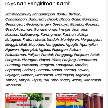
Layanan Pengiriman Kami:
Bambanglipuro, Banguntapan, Bantul, Berbah,
Cangkringan, Danurejan, Depok, Dlingo, Galur, Gamping,
Gedangsari, Gedongtengen, Girimulyo, Girisubo, Godean,
Gondokusuman, Gondomanan, Imogiri, Jetis, Jetis,
Kalasan, Kalibawang, Karangmojo, Kasihan, Kokap,
Kotagede, Kraton, Kretek, Lendah, Mantrijeron, Mergangsan,
Minggir, Mlati, Moyudan, Nanggulan, Ngaglik, Ngampilan,
Ngawen, Ngemplak, Nglipar, Pajangan, Pakem,
Pakualaman, Paliyan, Pandak, Panggang, Panjatan, Patuk,
Pengasih, Piyungan, Playen, Pleret, Ponjong, Prambanan,
Pundong, Purwosari, Rongkop, Samigaluh, Sanden,
Saptosari, Sedayu, Semanu, Semin, Sentolo, Sewon,
Seyegan, Sleman, Srandakan, Tanjungsari, Tegalrejo,
Temon, Tempel, Tepus, Turi, Umbulharjo, Wates, Wirobrajan,
Wonosari