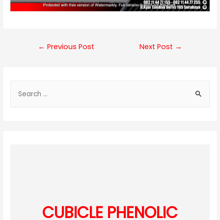
Post
←
Previous Post
Next Post
→
navigation
S
e
a
r
c
h
f
o
r
:
CUBICLE PHENOLIC